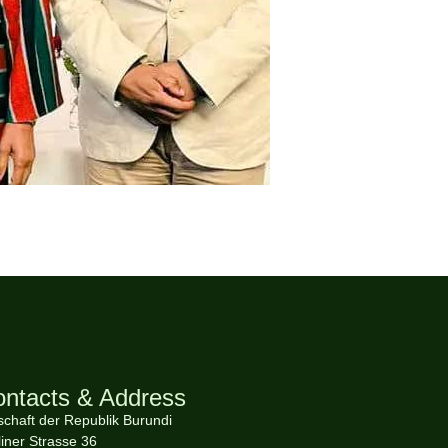
ntacts & Address
schaft der Republik Burundi
liner Strasse 36